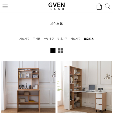
코스트웰
거실가구
구성품
수납가구
주방가구
침실가구
홈오피스