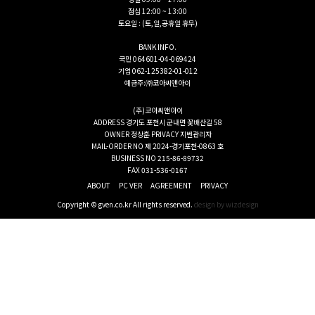
점심 12:00 ~ 13:00
토요일 : (토,일,공휴일 휴무)
BANK INFO.
국민 064601-04-069424
기업 062-125382-01-012
예금주:㈜코아씨앤아이
(주)코아씨앤아이
ADDRESS
경기도 포천시 군내면 꽃배산길 58
OWNER
정상훈
PRIVACY
지벤관리자
MAIL-ORDER NO
제 2024-경기포천-0863 호
BUSINESS NO
215-86-89732
FAX
031-536-0167
ABOUT
PC VER
AGREEMENT
PRIVACY
Copyright © gven.co.kr All rights reserved.
design by wizdesign