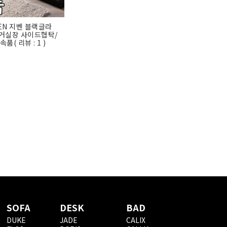
VEN 지벤 블랙글라
거실장 사이드협탁/
부속품
( 리뷰 : 1 )
SOFA
DESK
BAD
DUKE
JADE
CALIX