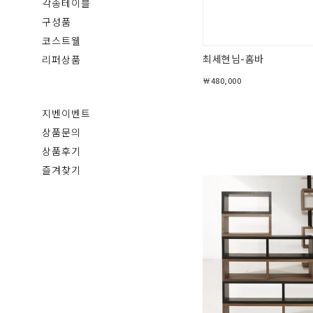
각종테이블
구성품
코스트웰
최세현님-홈바
리퍼상품
￦480,000
지벤이벤트
상품문의
상품후기
즐겨찾기