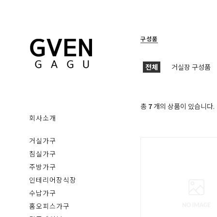
구성품
전체
거실장 구성품
총
7
개의 상품이 있습니다.
회사소개
거실가구
침실가구
주방가구
인테리어장식장
수납가구
홈오피스가구