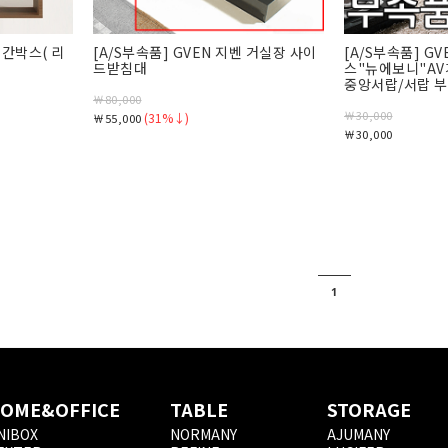
 공간박스
( 리
[A/S부속품] GVEN 지벤 거실장 사이
[A/S부속품] G
드받침대
스"뉴에보니"AV
중앙서랍/서랍 
￦80,000
￦30,000
(31%↓)
￦55,000
￦30,000
1
OME&OFFICE
TABLE
STORAGE
NIBOX
NORMANY
AJUMANY